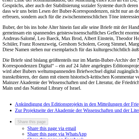
Gesprächs, aber auch der Stabilisierung sozialer Systeme durch dere
dass wir uns beim Lesen der Buber-Korrespondenzen, nicht nur an dere
erfreuen, sondern auch für die zwischenmenschlichen Töne interessie
Buber, der bis ins hohe Alter hinein fast alle seine Briefe mit der Han
gemeinsam ein spannendes geisteswissenschaftliches Geflecht enorm
Andreas-Salomé, Leo Baeck, Max Brod, Albert Einstein, Theodor He
Schüler, Franz Rosenzweig, Gershom Scholem, Georg Simmel, Marg
Diese Namen stehen nur exemplarisch für das kulturgeschichtlich äu
Die Briefe sind bislang größtenteils nur im Martin-Buber-Archiv der N
Korrespondenzen Digital“ – ein auf 24 Jahre angelegtes Editionsproj
wird aber Bubers weltumspannenden Briefwechsel digital zugänglich 
transkribieren, der dann mit einem historisch-kritischen Kommentar v
Mainzer Akademie der Wissenschaften und der Literatur, die Friedrich
Main und das National Library of Israel.
Ankündigung des Editionsprojekts in den Mitteilungen der Fried
Zur Projektseite der Akademie der Wissenschaften und der Lite
Share this page
Share this page via email
Share this page via WhatsApp