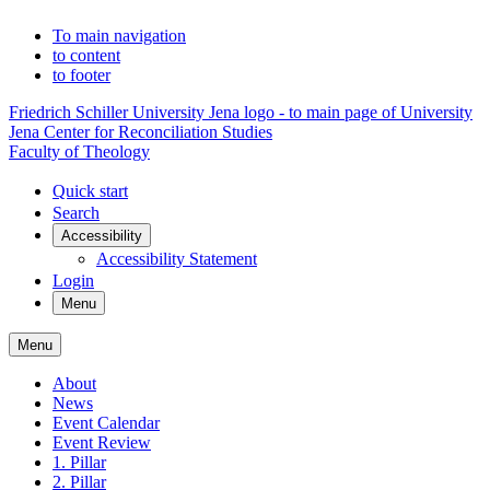
To main navigation
to content
to footer
Friedrich Schiller University Jena logo - to main page of University
Jena Center for Reconciliation Studies
Faculty of Theology
Quick start
Search
Accessibility
Accessibility Statement
Login
Menu
Menu
About
News
Event Calendar
Event Review
1. Pillar
2. Pillar