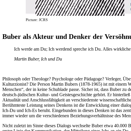
Picture: JCRS
Buber als Akteur und Denker der Versöhnu
Ich werde am Du; Ich werdend spreche ich Du. Alles wirklich
Martin Buber, Ich und Du
Philosoph oder Theologe? Psychologe oder Pädagoge? Verleger, Überset
Kulturzionist? Die Person Martin Bubers (1878-1965) ist mit einem Wor
Menschen“, der in keine Schublade passe. Sicher ist, dass Buber zu 
deutsch-jüdischen Kultur- und Geistesgeschichte gehört. Er hinterlie
Aktualität und Anschlussfähigkeit an verschiedenste wissenschaftlich
Berühmteste Leistung seines Denkens ist die Entwicklung einer dialo
Ich-Du und Ich-Es beruht. Eingebunden in dieses Denken ist das zen
immer wieder um die verschiedenen Beziehungsverhältnisse des Mens
Nicht zuletzt im Sinne dieses Dialogs wechselte Buber etwa 40.000 Bri
erster Linie der Kommunikation, der Mitteilung eines Ichs an ein Du